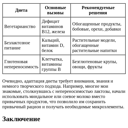
Основные
Рекомендуемые
Диета
вызовы
решения
Дефицит
Обогащенные продукты,
Вегетарианство
витаминов
бобовые, орехи, добавки
B12, железа
Кальций,
Растительные модели,
Безлактозное
витамин D,
обогащенные
питание
белок
растительные напитки
Клетчатка,
Глютеновая
Безглютеновые крупы,
витамины
непереносимость
овощи, фрукты
группы B
Очевидно, адаптация диеты требует внимания, знания и
немного творческого подхода. Например, многие мои
знакомые, столкнувшись с непереносимостью лактозы, начали
использовать миндальное или соевое молоко вместо
привычных продуктов, что позволило им сохранить
привычный рацион и получать необходимые микроэлементы.
Заключение