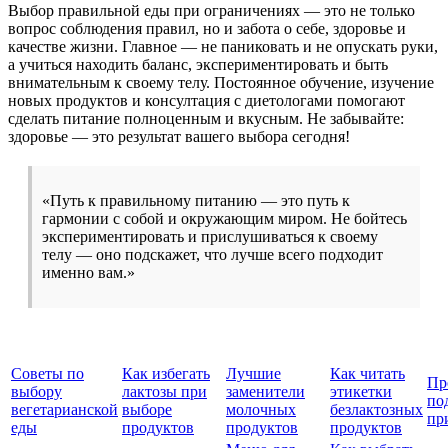
Выбор правильной еды при ограничениях — это не только
вопрос соблюдения правил, но и забота о себе, здоровье и
качестве жизни. Главное — не паниковать и не опускать руки,
а учиться находить баланс, экспериментировать и быть
внимательным к своему телу. Постоянное обучение, изучение
новых продуктов и консултация с диетологами помогают
сделать питание полноценным и вкусным. Не забывайте:
здоровье — это результат вашего выбора сегодня!
«Путь к правильному питанию — это путь к
гармонии с собой и окружающим миром. Не бойтесь
экспериментировать и прислушиваться к своему
телу — оно подскажет, что лучше всего подходит
именно вам.»
Советы по
Как избегать
Лучшие
Как читать
Пр
выбору
лактозы при
заменители
этикетки
по
вегетарианской
выборе
молочных
безлактозных
пр
еды
продуктов
продуктов
продуктов