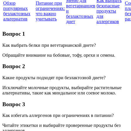
Меню для
Как выбрать
Обзор
Питание при
Со
вегетарианцев
безопасные
популярных
ограничениях:
пл
и
продукты
безлактозных
что важно
бе
безлактозных
для
альтернатив
учитывать
ра
диет
аллергиков
Вопрос 1
Как выбрать белки при вегетарианской диете?
Обращайте внимание на бобовые, тофу, орехи и семена.
Вопрос 2
Какие продукты подходят при безлактозной диете?
Исключайте молочные продукты, выбирайте растительные
альтернативы, такие как миндальное или соевое молоко.
Вопрос 3
Как избегать аллергенов при ограничениях в питании?
Читайте этикетки и выбирайте проверенные продукты без
аллергенов.