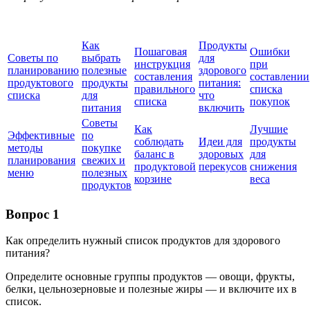
Как
Продукты
Пошаговая
Ошибки
Советы по
выбрать
для
инструкция
при
планированию
полезные
здорового
составления
составлении
продуктового
продукты
питания:
правильного
списка
списка
для
что
списка
покупок
питания
включить
Советы
Как
Лучшие
Эффективные
по
соблюдать
Идеи для
продукты
методы
покупке
баланс в
здоровых
для
планирования
свежих и
продуктовой
перекусов
снижения
меню
полезных
корзине
веса
продуктов
Вопрос 1
Как определить нужный список продуктов для здорового
питания?
Определите основные группы продуктов — овощи, фрукты,
белки, цельнозерновые и полезные жиры — и включите их в
список.