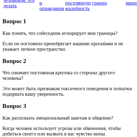
человеком: что
и
постоянную
границ
мани
делать
оправдания
жалобность
Вопрос 1
Как понять, что собеседник игнорирует мои границы?
Если он постоянно пренебрегает вашими просьбами и не
уважает личное пространство.
Вопрос 2
Что означает постоянная критика со стороны другого
человека?
Это может быть признаком токсичного поведения и попытки
подорвать вашу уверенность.
Вопрос 3
Как распознать эмоциональный шантаж в общении?
Когда человек использует угрозы или обвинения, чтобы
добиться своего или вызвать в вас чувство вины.