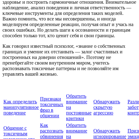
здоровье и построить гармоничные отношения. Внимательное
наблюдение, анализ поведения и личная ответственность —
ключевые инструменты для определения таких моделей.
Важно помнить, что все мы несовершенны, и иногда
моделируем определенные реакции, получая опыт и учась на
своих ошибках. Но делать шаги к осознанности и границам
способен только тот, кто ценит себя и свои границы.
Как говорил известный психолог, «знание о собственных
границах и умение их отстаивать — залог счастливых и
построенных на доверии отношений». Поэтому не
пренебрегайте своим внутренним миром, учитесь
распознавать токсичные паттерны и не позволяйте им
управлять вашей жизнью.
Обратить
Признаки
Как определить
внимание
Обнаружить
Разл
токсичных
манипулятивное
на
скрытую
забот
фраз в
поведение
постоянные
агрессию
конт
общении
критики
Как
Обратить
Общение с
распознать
внимание
Обнаружить
Приз
токсичным
обвинения
на
игнорирование
эмоц