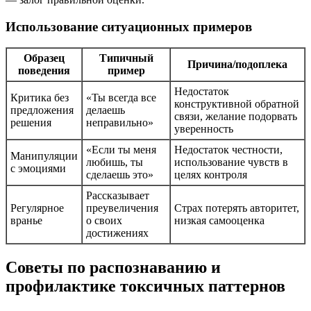
Использование ситуационных примеров
Образец
Типичный
Причина/подоплека
поведения
пример
Недостаток
Критика без
«Ты всегда все
конструктивной обратной
предложения
делаешь
связи, желание подорвать
решения
неправильно»
уверенность
«Если ты меня
Недостаток честности,
Манипуляции
любишь, ты
использование чувств в
с эмоциями
сделаешь это»
целях контроля
Рассказывает
Регулярное
преувеличения
Страх потерять авторитет,
вранье
о своих
низкая самооценка
достижениях
Советы по распознаванию и
профилактике токсичных паттернов