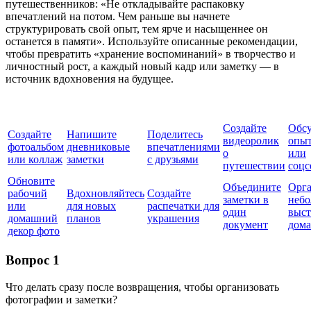
путешественников: «Не откладывайте распаковку
впечатлений на потом. Чем раньше вы начнете
структурировать свой опыт, тем ярче и насыщеннее он
останется в памяти». Используйте описанные рекомендации,
чтобы превратить «хранение воспоминаний» в творчество и
личностный рост, а каждый новый кадр или заметку — в
источник вдохновения на будущее.
Создайте
Обсу
Создайте
Напишите
Поделитесь
видеоролик
опыт
фотоальбом
дневниковые
впечатлениями
о
или
или коллаж
заметки
с друзьями
путешествии
соцс
Обновите
Объедините
Орга
рабочий
Вдохновляйтесь
Создайте
заметки в
неб
или
для новых
распечатки для
один
выст
домашний
планов
украшения
документ
дома
декор фото
Вопрос 1
Что делать сразу после возвращения, чтобы организовать
фотографии и заметки?