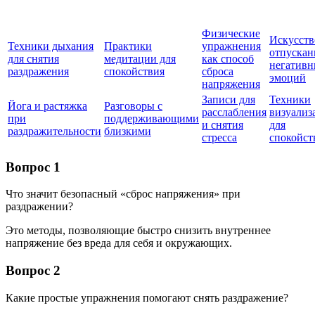
Физические
Искусств
Техники дыхания
Практики
упражнения
отпускан
для снятия
медитации для
как способ
негатив
раздражения
спокойствия
сброса
эмоций
напряжения
Записи для
Техники
Йога и растяжка
Разговоры с
расслабления
визуализ
при
поддерживающими
и снятия
для
раздражительности
близкими
стресса
спокойст
Вопрос 1
Что значит безопасный «сброс напряжения» при
раздражении?
Это методы, позволяющие быстро снизить внутреннее
напряжение без вреда для себя и окружающих.
Вопрос 2
Какие простые упражнения помогают снять раздражение?