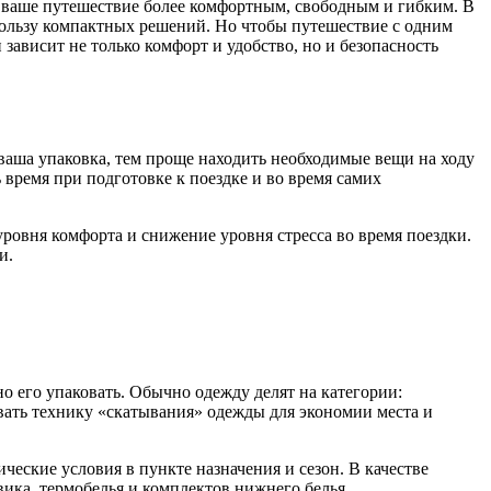
ть ваше путешествие более комфортным, свободным и гибким. В
пользу компактных решений. Но чтобы путешествие с одним
ависит не только комфорт и удобство, но и безопасность
ваша упаковка, тем проще находить необходимые вещи на ходу
 время при подготовке к поездке и во время самих
ровня комфорта и снижение уровня стресса во время поездки.
и.
 его упаковать. Обычно одежду делят на категории:
вать технику «скатывания» одежды для экономии места и
еские условия в пункте назначения и сезон. В качестве
вика, термобелья и комплектов нижнего белья.