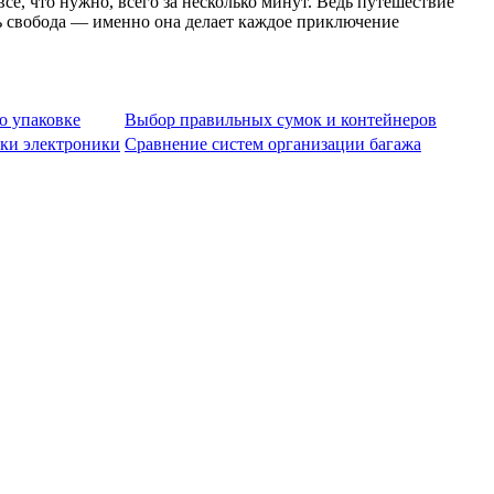
сё, что нужно, всего за несколько минут. Ведь путешествие
ть свобода — именно она делает каждое приключение
о упаковке
Выбор правильных сумок и контейнеров
ки электроники
Сравнение систем организации багажа