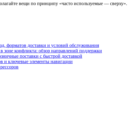
полагайте вещи по принципу «часто используемые — сверху».
блюд, форматов доставки и условий обслуживания
в зоне конфликта: обзор направлений поддержки
озничные поставки с быстрой доставкой
лов и ключевые элементы навигации
прессоров