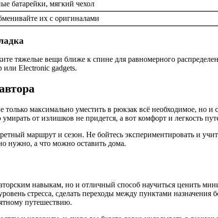
ные батарейки, мягкий чехол
бменивайте их с оригиналами
кладка
ите тяжелые вещи ближе к спине для равномерного распределения
ли Electronic gadgets.
авторa
е только максимально уместить в рюкзак всё необходимое, но и 
мирать от излишков не придется, а вот комфорт и легкость пут
ретный маршрут и сезон. Не бойтесь экспериментировать и учит
но нужно, а что можно оставить дома.
аторским навыкам, но и отличный способ научиться ценить мин
уровень стресса, сделать переходы между пунктами назначения б
иятному путешествию.