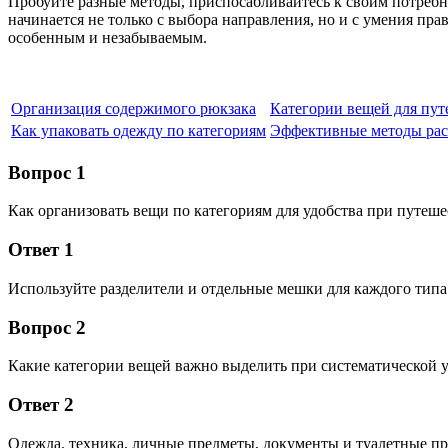
Пробуйте разные методы, приспосабливайтесь к своим потребнос
начинается не только с выбора направления, но и с умения пр
особенным и незабываемым.
Организация содержимого рюкзака
Категории вещей для пут
Как упаковать одежду по категориям
Эффективные методы рас
Вопрос 1
Как организовать вещи по категориям для удобства при путеш
Ответ 1
Используйте разделители и отдельные мешки для каждого типа
Вопрос 2
Какие категории вещей важно выделить при систематической 
Ответ 2
Одежда, техника, личные предметы, документы и туалетные п