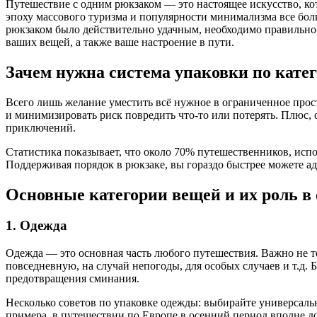
Путешествие с одним рюкзаком — это настоящее искусство, ко
эпоху массового туризма и популярности минимализма все бо
рюкзаком было действительно удачным, необходимо правильно о
ваших вещей, а также ваше настроение в пути.
Зачем нужна система упаковки по кате
Всего лишь желание уместить всё нужное в ограниченное прос
и минимизировать риск повредить что-то или потерять. Плюс, 
приключений.
Статистика показывает, что около 70% путешественников, исп
Поддерживая порядок в рюкзаке, вы гораздо быстрее можете а
Основные категории вещей и их роль в
1. Одежда
Одежда — это основная часть любого путешествия. Важно не т
повседневную, на случай непогоды, для особых случаев и т.д
предотвращения сминания.
Несколько советов по упаковке одежды: выбирайте универсальн
примера, в путешествии по Европе в осенний период вполне до