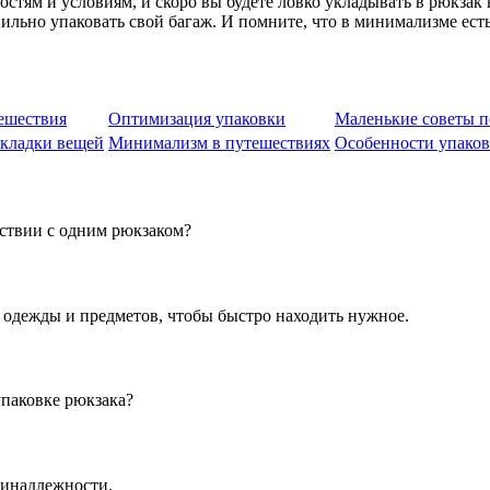
тям и условиям, и скоро вы будете ловко укладывать в рюкзак в
авильно упаковать свой багаж. И помните, что в минимализме ес
ешествия
Оптимизация упаковки
Маленькие советы п
кладки вещей
Минимализм в путешествиях
Особенности упаков
ествии с одним рюкзаком?
 одежды и предметов, чтобы быстро находить нужное.
упаковке рюкзака?
ринадлежности.