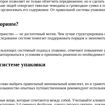
торое позволяет не только облегчить передвижение, но и сдела
льше людей отвергают тяжелые чемоданы и громоздкие сумки в 
рганизовать его содержимое. От правильной системы упаковки з
гориям?
транство — не достаточный мотив. Чем лучше структурирована 
следование системе помогает поддерживать порядок и экономить
ользующих системный подход к упаковке, отмечают повышение у
даптироваться к условиям и принимать решения по необходимост
 системе упаковки
олько выбрать правильный минимальный комплект, но и грамотно
. Большинство опытных путешественников рекомендуют использо
ые вещи, которые сочетаются между собой. Учитывайте климатич
статочно 3-4 сменных футболок, одного теплого свитера, дожде