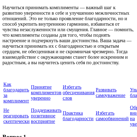
Научиться принимать комплименты — важный шаг к
развитию уверенности в себе и улучшению межличностных
отношений. Это не только проявление благодарности, но и
способ укрепить внутреннюю гармонию, избавиться от
чувства незаслуженности или смущения. Главное — помнить,
что комплименты созданы для того, чтобы поднять
настроение и подчеркнуть ваши достоинства. Ваша задача —
научиться принимать их с благодарностью и открытым
сердцем, не обесценивая и не скромничая чрезмерно. Тогда
взаимодействие с окружающими станет более искренним и
радостным, а вы научитесь ценить себя по достоинству.
Как
Принятие
Избегать
благодарить
Развивать
Улы
комплиментов
обесценивания
за
самоуважение
бла
уверенно
слов
комплимент
Об
Не
Поддерживать
Практика
Избегать
вн
реагировать
позитивное
благодарности
самообвинений
на
скептически
восприятие
ув
Вопрос 1