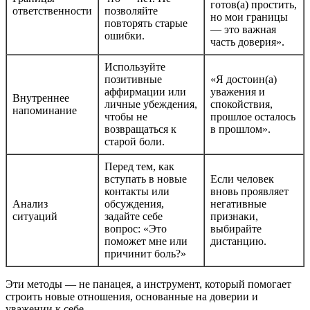
готов(а) простить,
ответственности
позволяйте
но мои границы
повторять старые
— это важная
ошибки.
часть доверия».
Используйте
позитивные
«Я достоин(а)
аффирмации или
уважения и
Внутреннее
личные убеждения,
спокойствия,
напоминание
чтобы не
прошлое осталось
возвращаться к
в прошлом».
старой боли.
Перед тем, как
вступать в новые
Если человек
контакты или
вновь проявляет
Анализ
обсуждения,
негативные
ситуаций
задайте себе
признаки,
вопрос: «Это
выбирайте
поможет мне или
дистанцию.
причинит боль?»
Эти методы — не панацея, а инструмент, который помогает
строить новые отношения, основанные на доверии и
уважении к себе.