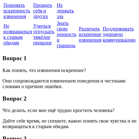
Понимать
Прощать
Не
искренность
себя и
держать
извинения
других
зла
Знать
Не
Учиться
свою
Различать
Поддерживать
возвращаться
отпускать
ценность
искренние
здоровую
к старым
тяжёлое
и
извинения
коммуникацию
обидам
прошлое
границы
Вопрос 1
Как понять, что извинения искренние?
Они сопровождаются изменением поведения и честными
словами о причине ошибки.
Вопрос 2
Что делать, если мне ещё трудно простить человека?
Дайте себе время, не спешите, важно понять свои чувства и не
возвращаться к старым обидам.
Вопрос 3