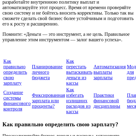
разработайте внутреннюю политику выплат и
автоматизируйте этот процесс. Время от времени проверяйте
свою систему и не бойтесь вносить коррективы. Только так вы
сможете сделать свой бизнес более устойчивым и подготовить
его к росту и расширению.
Помните: «Деньги — это инструмент, а не цель. Правильное
управление этим инструментом — залог вашего успеха».
Как
Как
правильно
Планирование
перестать
Автоматизация
Мод
определить
личного
вытаскивать
выплаты
для
свою
бюджета
деньги из
зарплаты
пре
зарплату
кассы
Как
Создание
Фиксированная
избегать
Практики
Пла
системы
зарплата или
излишних
финансовой
бюд
финансового
проценты?
расходов из
дисциплины
мес
контроля
кассы
Как правильно определить свою зарплату?
Проанализируйте бизнес-доходы и расходы, установите