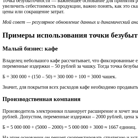
Точка безубыточности — важнейшее основание для принятия р
увеличить себестоимость продукции, важно понять, как это с
цены или сокращение затрат.
Мой совет — регулярное обновление данных и динамический ан
Примеры использования точки безубыт
Малый бизнес: кафе
Владелец небольшого кафе рассчитывает, что фиксированные еж
переменные издержки – 50 рублей за чашку. Тогда точка безуб
Б = 300 000 ÷ (150 – 50) = 300 000 ÷ 100 = 3000 чашек.
Значит, для покрытия всех расходов кафе необходимо продават
Производственная компания
Производитель электроники планирует расширение и хочет зна
рублей. Допустим, переменные издержки – 2000 рублей, цена за
Б = 5 000 000 ÷ (5000 – 2000) = 5 000 000 ÷ 3000 ≈ 1667 единиц.
На этом основании он решает скорректировать стратегию и ус