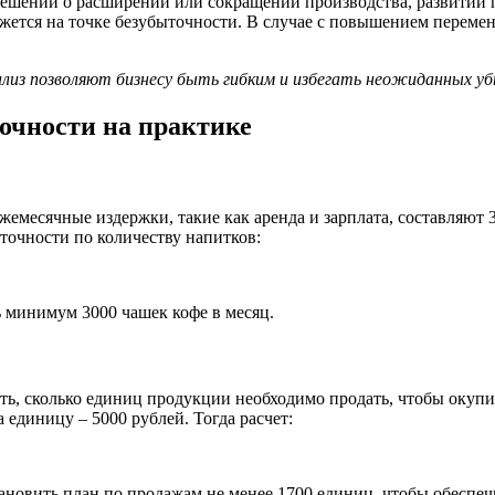
ешений о расширении или сокращении производства, развитии п
кажется на точке безубыточности. В случае с повышением перем
ализ позволяют бизнесу быть гибким и избегать неожиданных у
очности на практике
емесячные издержки, такие как аренда и зарплата, составляют 3
ыточности по количеству напитков:
ь минимум 3000 чашек кофе в месяц.
ть, сколько единиц продукции необходимо продать, чтобы окуп
 единицу – 5000 рублей. Тогда расчет:
тановить план по продажам не менее 1700 единиц, чтобы обеспе