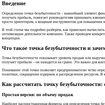
Введение
Определение точки безубыточности – важнейший элемент финан
получать прибыль, помогает руководителям принимать взвешен
просто ориентиром, а мощным инструментом для повышения э
В этой статье мы подробно разберем, как правильно вычислить
оптимизации деятельности компании. Также приведем конкрет
концепции.
Что такое точка безубыточности и заче
Точка безубыточности показывает уровень продаж или выручки
получает прибыли – он находится на грани. Это важно для кон
Понимание этой точки позволяет предпринимателю четко опре
политики, сокращении издержек и распределении ресурсов. В к
Как рассчитать точку безубыточности
Простая версия: по объему продаж
Наиболее распространенная формула для определения точки бе