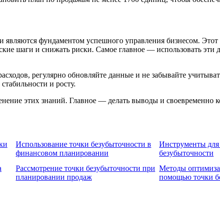
и являются фундаментом успешного управления бизнесом. Этот 
ские шаги и снижать риски. Самое главное — использовать эти 
расходов, регулярно обновляйте данные и не забывайте учитыва
стабильности и росту.
енение этих знаний. Главное — делать выводы и своевременно к
ки
Использование точки безубыточности в
Инструменты для 
финансовом планировании
безубыточности
а
Рассмотрение точки безубыточности при
Методы оптимиза
планировании продаж
помощью точки б