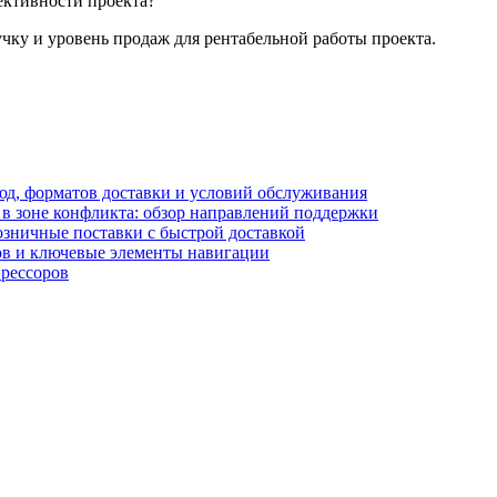
ективности проекта?
ку и уровень продаж для рентабельной работы проекта.
блюд, форматов доставки и условий обслуживания
в зоне конфликта: обзор направлений поддержки
озничные поставки с быстрой доставкой
лов и ключевые элементы навигации
прессоров