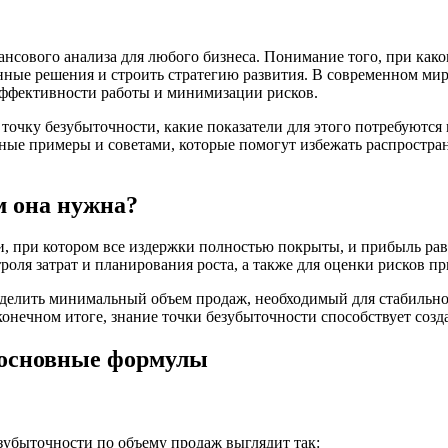
сового анализа для любого бизнеса. Понимание того, при како
ные решения и строить стратегию развития. В современном мир
ффективности работы и минимизации рисков.
 точку безубыточности, какие показатели для этого потребуются
ные примеры и советами, которые помогут избежать распростр
м она нужна?
, при котором все издержки полностью покрыты, и прибыль рав
троля затрат и планирования роста, а также для оценки рисков п
делить минимальный объем продаж, необходимый для стабильно
онечном итоге, знание точки безубыточности способствует созд
: основные формулы
зубыточности по объему продаж выглядит так: