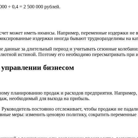
000 ÷ 0,4 = 2 500 000 рублей.
счет может иметь нюансы. Например, переменные издержки не вс
 фиксированные издержки иногда бывают трудноразделимы на к
е данные за длительный период и учитывать сезонные колебания
солютной истиной. Поэтому его необходимо пересматривать при
 управлении бизнесом
ному планированию продаж и расходов предприятия. Например, е
аж, необходимый для выхода на прибыль.
 Руководитель постоянно отслеживает, чтобы продажи не падал
вные меры: изменить ценовую политику, сократить переменные