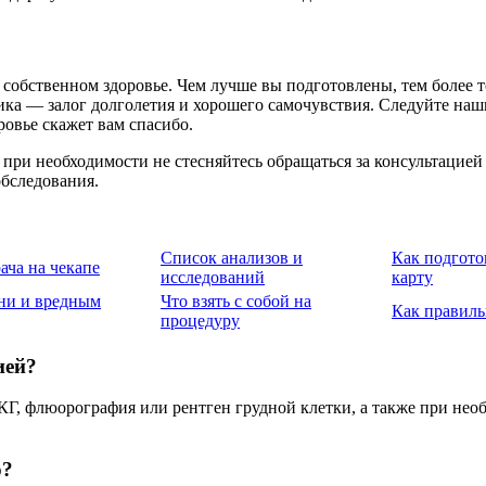
собственном здоровье. Чем лучше вы подготовлены, тем более то
ка — залог долголетия и хорошего самочувствия. Следуйте наш
овье скажет вам спасибо.
 при необходимости не стесняйтесь обращаться за консультацией
обследования.
Список анализов и
Как подгот
ача на чекапе
исследований
карту
ни и вредным
Что взять с собой на
Как правиль
процедуру
ией?
КГ, флюорография или рентген грудной клетки, а также при не
ю?