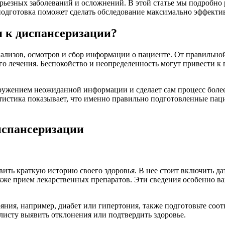
рьезных заболеваний и осложнений. В этой статье мы подробно 
я подготовка поможет сделать обследование максимально эффект
я к диспансеризации?
ализов, осмотров и сбор информации о пациенте. От правильной
го лечения. Беспокойство и неопределенность могут привести 
аружением неожиданной информации и сделает сам процесс более
Статистика показывает, что именно правильно подготовленные п
испансеризации
ить краткую историю своего здоровья. В нее стоит включить д
акже прием лекарственных препаратов. Эти сведения особенно ва
тояния, например, диабет или гипертония, также подготовьте с
листу выявить отклонения или подтвердить здоровье.