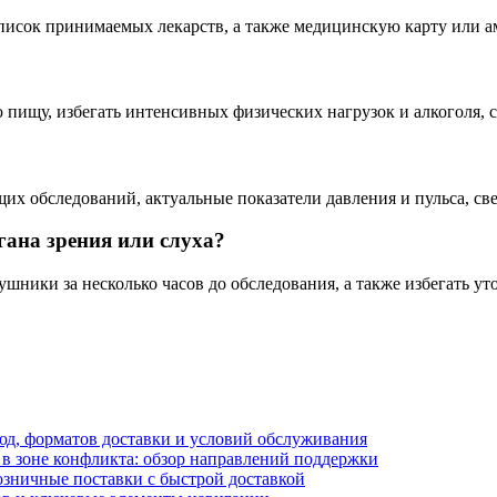
писок принимаемых лекарств, а также медицинскую карту или а
ю пищу, избегать интенсивных физических нагрузок и алкоголя, 
х обследований, актуальные показатели давления и пульса, све
гана зрения или слуха?
шники за несколько часов до обследования, а также избегать ут
блюд, форматов доставки и условий обслуживания
в зоне конфликта: обзор направлений поддержки
озничные поставки с быстрой доставкой