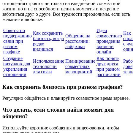
отношения строятся не только на ежедневной совместной
жизни, но и на способности ценить моменты и искренне
заботиться друг о друге. Все трудности преодолимы, если есть
желание и любовь».
Советы по
Идеи
Как сохранить
Как
поддержанию
Общение на
совместного
близость, когда
спра
связи при
расстоянии:
проведения
редко
с чу
разном
лайфхаки
времени
видишься
один
графике
онлайн
Создание
Как понять
Использование
Планирование
Рабо
ритуалов для
друг друга
технологий
совместных
дове
укрепления
при разном
для связи
мероприятий
терп
отношений
расписании
Как сохранить близость при разном графике?
Регулярно общайтесь и планируйте совместное время заранее.
Что делать, если сложно найти момент для
общения?
Используйте короткие сообщения и видео-звонки, чтобы