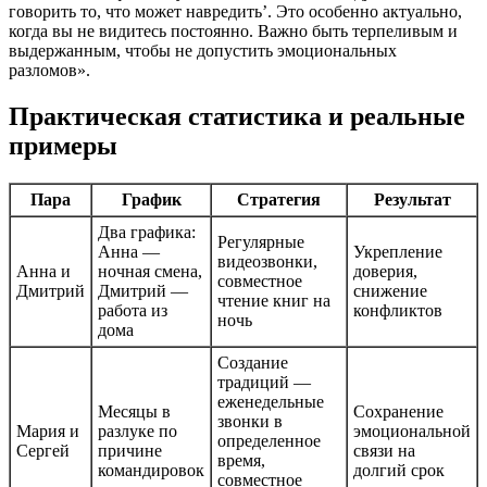
говорить то, что может навредить’. Это особенно актуально,
когда вы не видитесь постоянно. Важно быть терпеливым и
выдержанным, чтобы не допустить эмоциональных
разломов».
Практическая статистика и реальные
примеры
Пара
График
Стратегия
Результат
Два графика:
Регулярные
Анна —
Укрепление
видеозвонки,
Анна и
ночная смена,
доверия,
совместное
Дмитрий
Дмитрий —
снижение
чтение книг на
работа из
конфликтов
ночь
дома
Создание
традиций —
еженедельные
Месяцы в
Сохранение
звонки в
Мария и
разлуке по
эмоциональной
определенное
Сергей
причине
связи на
время,
командировок
долгий срок
совместное