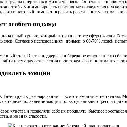
х и трудных периодов в жизни человека. Оно часто сопровожда
 этап, чтобы минимизировать негативные последствия и ускорить
держки, который поможет пережить расставание максимально о
т особого подхода
циональный кризис, который затрагивает все сферы жизни. В этот
мыслов. Согласно исследованиям, примерно 60-70% людей испыт
еменный этап. Время, поддержка и бережное отношение к себе п
х, найти время для осмысления происходящего и понимания свои
одавлять эмоции
. Гнев, грусть, разочарование — все эти эмоции естественны. М
а самом деле подавление эмоций только усиливает стресс и прив
вои чувства и позволяли себе их проявлять, быстрее восстанав
тва, а не знак слабости.