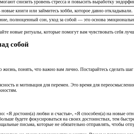
омогают снизить уровень стресса и повысить выработку эндорфи
 новые книги или займитесь хобби, которое давно откладывали.
ние, полноценный сон, уход за собой — это основа эмоциональн
айте новые ритуалы, которые помогут вам чувствовать себя луч
над собой
ю жизнь, понять, что важно вам лично. Постарайтесь сделать шаг
 ясность и мотивация для перемен. Это время для переосмыслен
жностям.
 «Я достоин(а) любви и счастья», «Я способен(а) на новые от
ольше будете фокусироваться на своих достоинствах, тем быст
щальные письма, которые не обязательно отправлять, чтобы отп