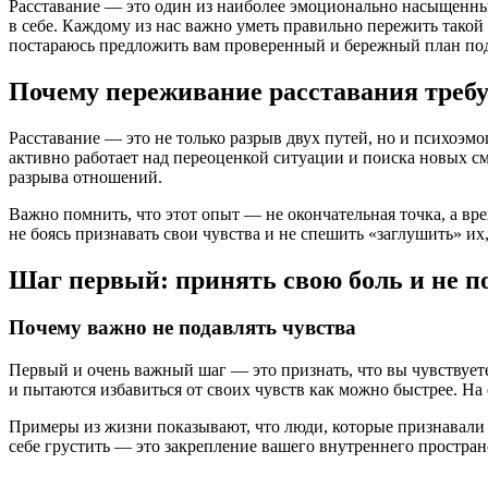
Расставание — это один из наиболее эмоционально насыщенны
в себе. Каждому из нас важно уметь правильно пережить такой
постараюсь предложить вам проверенный и бережный план под
Почему переживание расставания требуе
Расставание — это не только разрыв двух путей, но и психоэмо
активно работает над переоценкой ситуации и поиска новых с
разрыва отношений.
Важно помнить, что этот опыт — не окончательная точка, а вр
не боясь признавать свои чувства и не спешить «заглушить» и
Шаг первый: принять свою боль и не п
Почему важно не подавлять чувства
Первый и очень важный шаг — это признать, что вы чувствуете
и пытаются избавиться от своих чувств как можно быстрее. Н
Примеры из жизни показывают, что люди, которые признавали с
себе грустить — это закрепление вашего внутреннего пространс