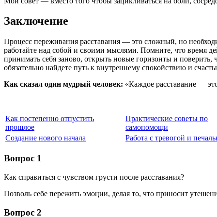
Мой совет — вместо того чтобы зацикливаться на боли, сосред
Заключение
Процесс переживания расставания — это сложный, но необходи
работайте над собой и своими мыслями. Помните, что время де
принимать себя заново, открыть новые горизонты и поверить, ч
обязательно найдете путь к внутреннему спокойствию и счасть
Как сказал один мудрый человек:
«Каждое расставание — это
Как постепенно отпустить
Практические советы по
прошлое
самопомощи
Создание нового начала
Работа с тревогой и печал
Вопрос 1
Как справиться с чувством грусти после расставания?
Позволь себе пережить эмоции, делая то, что приносит утешен
Вопрос 2