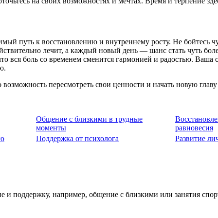
оточьтесь на своих возможностях и мечтах. Время и терпение з
мый путь к восстановлению и внутреннему росту. Не бойтесь чу
йствительно лечит, а каждый новый день — шанс стать чуть боле
то вся боль со временем сменится гармонией и радостью. Ваша с
ю.
 возможность пересмотреть свои ценности и начать новую главу
Общение с близкими в трудные
Восстановле
моменты
равновесия
ью
Поддержка от психолога
Развитие ли
ие и поддержку, например, общение с близкими или занятия спор