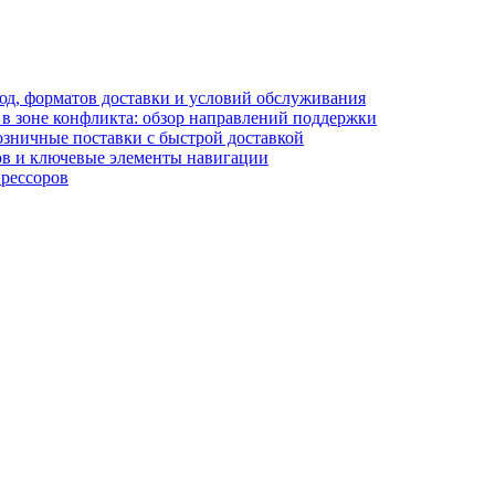
блюд, форматов доставки и условий обслуживания
в зоне конфликта: обзор направлений поддержки
озничные поставки с быстрой доставкой
лов и ключевые элементы навигации
прессоров