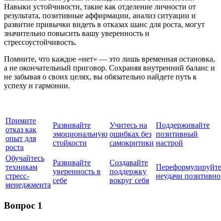
Навыки устойчивости, такие как отделение личности от
результата, позитивные аффирмации, анализ ситуации и
развитие привычки видеть в отказах шанс для роста, могут
значительно повысить вашу уверенность и
стрессоустойчивость.
Помните, что каждое «нет» — это лишь временная остановка,
а не окончательный приговор. Сохраняя внутренний баланс и
не забывая о своих целях, вы обязательно найдете путь к
успеху и гармонии.
Примите
Развивайте
Учитесь на
Поддерживайте
отказ как
эмоциональную
ошибках без
позитивный
опыт для
стойкости
самокритики
настрой
роста
Обучайтесь
Развивайте
Создавайте
техникам
Переформулируйт
уверенность в
поддержку
стресс-
неудачи позитивно
себе
вокруг себя
менеджмента
Вопрос 1