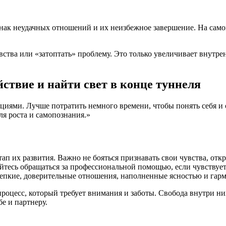
ак неудачных отношений и их неизбежное завершение. На самом
ства или «затоптать» проблему. Это только увеличивает внутре
йствие и найти свет в конце туннеля
циями. Лучше потратить немного времени, чтобы понять себя и 
я роста и самопознания.»
п их развития. Важно не бояться признавать свои чувства, отк
тесь обращаться за профессиональной помощью, если чувствуете,
репкие, доверительные отношения, наполненные ясностью и гар
роцесс, который требует внимания и заботы. Свобода внутри них
е и партнеру.