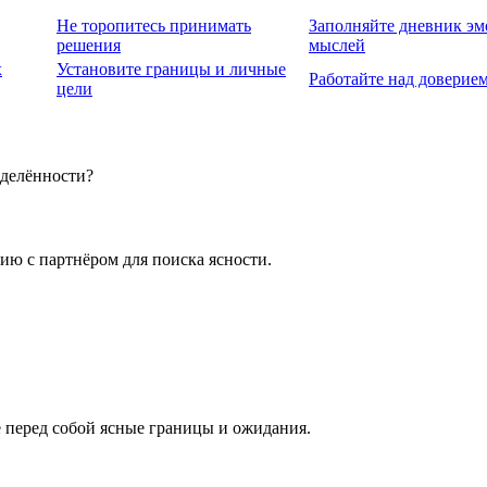
Не торопитесь принимать
Заполняйте дневник эм
решения
мыслей
х
Установите границы и личные
Работайте над доверием
цели
еделённости?
цию с партнёром для поиска ясности.
е перед собой ясные границы и ожидания.