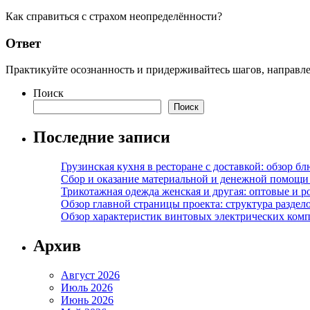
Как справиться с страхом неопределённости?
Ответ
Практикуйте осознанность и придерживайтесь шагов, направ
Поиск
Поиск
Последние записи
Грузинская кухня в ресторане с доставкой: обзор 
Сбор и оказание материальной и денежной помощи 
Трикотажная одежда женская и другая: оптовые и р
Обзор главной страницы проекта: структура разде
Обзор характеристик винтовых электрических ком
Архив
Август 2026
Июль 2026
Июнь 2026