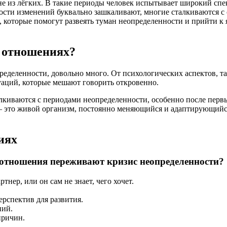
е из лёгких. В такие периоды человек испытывает широкий спект
ости изменений буквально зашкаливают, многие сталкиваются с с
 которые помогут развеять туман неопределенности и прийти к я
в отношениях?
еделенности, довольно много. От психологических аспектов, та
уаций, которые мешают говорить откровенно.
алкиваются с периодами неопределенности, особенно после перв
 это живой организм, постоянно меняющийся и адаптирующийся.
иях
то отношения переживают кризис неопределенности?
тнер, или он сам не знает, чего хочет.
ерспектив для развития.
ний.
причин.