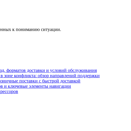
ленных к пониманию ситуации.
блюд, форматов доставки и условий обслуживания
в зоне конфликта: обзор направлений поддержки
озничные поставки с быстрой доставкой
лов и ключевые элементы навигации
прессоров