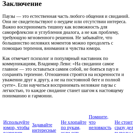
Заключение
Паузы — это естественная часть любого общения и свиданий.
Они не свидетельствуют о неудаче или отсутствии интереса.
Важно воспринимать тишину как возможность для
саморефлексии и углубления диалога, а не как проблему,
требующую мгновенного решения. Не забывайте, что
большинство неловких моментов можно преодолеть с
помощью терпения, внимания и чувства юмора.
Как отмечает психолог и популярный наставник по
коммуникациям, Владимир Леви: «На свидании самое
главное — это оставаться самим собой, не бояться пауз и
сохранять терпение. Отношения строятся на искренности и
уважении друг к другу, а не на постоянной беге и полной
суете». Если научиться воспринимать неловкие паузы с
легкостью, то каждое свидание станет шагом к настоящему
пониманию и гармонии.
Помните,
Используйте
Не хлопайте
что
Не стоит
Задавайте
юмор, чтобы
по рукам,
неловкость
сразу де
интересные
разрядить
если есть
—
выводы 