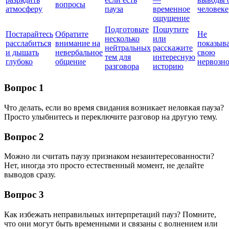
вопросы
атмосферу
пауза
временное
человеке
ощущение
Подготовьте
Пошутите
Постарайтесь
Обратите
Не
несколько
или
расслабиться
внимание на
показыв
нейтральных
расскажите
и дышать
невербальное
свою
тем для
интересную
глубоко
общение
нервозно
разговора
историю
Вопрос 1
Что делать, если во время свидания возникает неловкая пауза?
Просто улыбнитесь и переключите разговор на другую тему.
Вопрос 2
Можно ли считать паузу признаком незаинтересованности?
Нет, иногда это просто естественный момент, не делайте
выводов сразу.
Вопрос 3
Как избежать неправильных интерпретаций пауз? Помните,
что они могут быть временными и связаны с волнением или