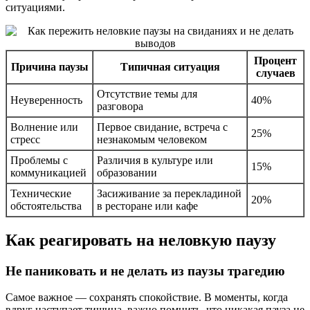
ситуациями.
Процент
Причина паузы
Типичная ситуация
случаев
Отсутствие темы для
Неуверенность
40%
разговора
Волнение или
Первое свидание, встреча с
25%
стресс
незнакомым человеком
Проблемы с
Различия в культуре или
15%
коммуникацией
образовании
Технические
Засиживание за перекладиной
20%
обстоятельства
в ресторане или кафе
Как реагировать на неловкую паузу
Не паниковать и не делать из паузы трагедию
Самое важное — сохранять спокойствие. В моменты, когда
вдруг наступает тишина, важно помнить, что никакая пауза не