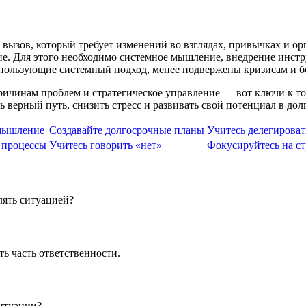
вызов, который требует изменений во взглядах, привычках и ор
ие. Для этого необходимо системное мышление, внедрение инст
спользующие системный подход, менее подвержены кризисам и б
ричинам проблем и стратегическое управление — вот ключи к том
ь верный путь, снизить стресс и развивать свой потенциал в до
 мышление
Создавайте долгосрочные планы
Учитесь делегироват
 процессы
Учитесь говорить «нет»
Фокусируйтесь на ст
лять ситуацией?
ь часть ответственности.
ситуации?