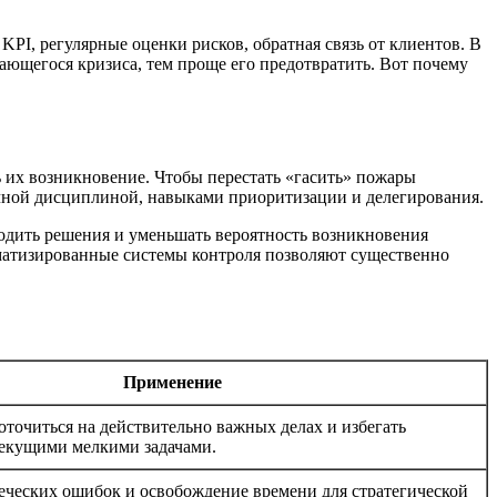
PI, регулярные оценки рисков, обратная связь от клиентов. В
ющегося кризиса, тем проще его предотвратить. Вот почему
 их возникновение. Чтобы перестать «гасить» пожары
ичной дисциплиной, навыками приоритизации и делегирования.
ходить решения и уменьшать вероятность возникновения
матизированные системы контроля позволяют существенно
Применение
оточиться на действительно важных делах и избегать
екущими мелкими задачами.
ческих ошибок и освобождение времени для стратегической