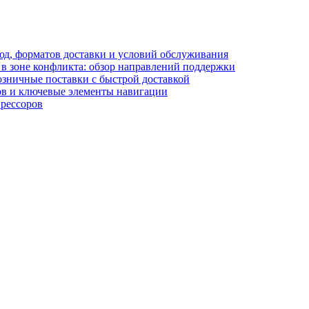
блюд, форматов доставки и условий обслуживания
в зоне конфликта: обзор направлений поддержки
озничные поставки с быстрой доставкой
лов и ключевые элементы навигации
прессоров