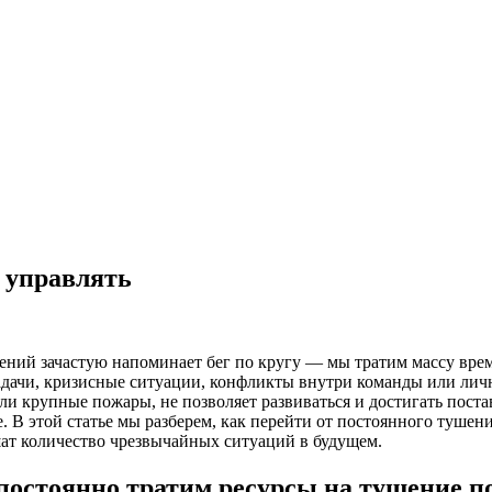
 управлять
ений зачастую напоминает бег по кругу — мы тратим массу вре
адачи, кризисные ситуации, конфликты внутри команды или лич
ли крупные пожары, не позволяет развиваться и достигать пост
. В этой статье мы разберем, как перейти от постоянного тушен
ат количество чрезвычайных ситуаций в будущем.
постоянно тратим ресурсы на тушение п