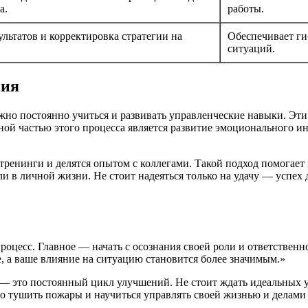
а.
работы.
льтатов и корректировка стратегии на
Обеспечивает ги
ситуаций.
ния
жно постоянно учиться и развивать управленческие навыки. Эти
й частью этого процесса является развитие эмоционального инт
енинги и делятся опытом с коллегами. Такой подход помогает 
и в личной жизни. Не стоит надеяться только на удачу — успех 
роцесс. Главное — начать с осознания своей роли и ответственно
е, а ваше влияние на ситуацию становится более значимым.»
 — это постоянный цикл улучшений. Не стоит ждать идеальных у
но тушить пожары и научиться управлять своей жизнью и делами