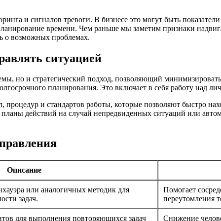
га и сигналов тревоги. В бизнесе это могут быть показатели K
ланирование времени. Чем раньше мы заметим признаки надвига
ть о возможных проблемах.
правлять ситуацией
емы, но и стратегический подход, позволяющий минимизировать
долгосрочного планирования. Это включает в себя работу над л
, процедур и стандартов работы, которые позволяют быстро на
, планы действий на случай непредвиденных ситуаций или авто
управления
Описание
хауэра или аналогичных методик для
Помогает сосред
ости задач.
переутомления т
нтов для выполнения повторяющихся задач
Снижение челове