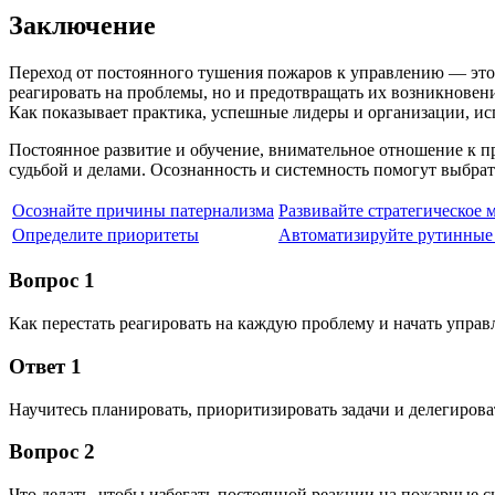
Заключение
Переход от постоянного тушения пожаров к управлению — это 
реагировать на проблемы, но и предотвращать их возникновен
Как показывает практика, успешные лидеры и организации, и
Постоянное развитие и обучение, внимательное отношение к п
судьбой и делами. Осознанность и системность помогут выбрат
Осознайте причины патернализма
Развивайте стратегическое
Определите приоритеты
Автоматизируйте рутинные
Вопрос 1
Как перестать реагировать на каждую проблему и начать управ
Ответ 1
Научитесь планировать, приоритизировать задачи и делегироват
Вопрос 2
Что делать, чтобы избегать постоянной реакции на пожарные 