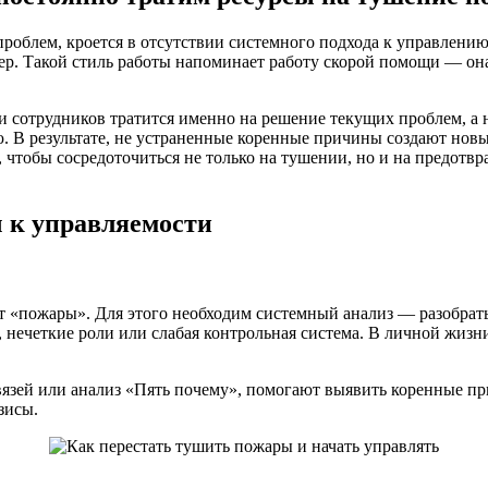
роблем, кроется в отсутствии системного подхода к управлени
р. Такой стиль работы напоминает работу скорой помощи — она 
и сотрудников тратится именно на решение текущих проблем, а н
гию. В результате, не устраненные коренные причины создают но
чтобы сосредоточиться не только на тушении, но и на предотв
 к управляемости
т «пожары». Для этого необходим системный анализ — разобрать
 нечеткие роли или слабая контрольная система. В личной жизн
язей или анализ «Пять почему», помогают выявить коренные пр
зисы.