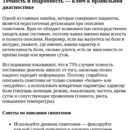
Точность и подробность — ключ к правильной
диагностике
Одной из главных ошибок, которые совершают пациенты,
является недостаточная детализация при описании
симптомов. Врач не обладает возможностью непосредственно
увидеть ваше состояние, поэтому важна именно ваша ясность
и полнота описания. Например, если вы жалуетесь на боли в
желудке, укажите, где именно, какова характер и
интенсивность боли, сколько длится, есть ли зависимость от
приёма пищи или времени суток.
Исследования показывают, что в 75% случаев точность
постановки диагноза зависит от того, насколько полно
пациент передаёт информацию. Поэтому старайтесь
описывать симптомы не только словами «больно» или
«неудобно», а использовать конкретные параметры: характер
боли (тянущая, колющая, резкая), локализация, частота, время
суток и сопутствующие проявления (тошнота, рвота,
повышение температуры).
Советы по описанию симптомов
Используйте дневник симптомов — фиксируйте
каждый случай появления и характер симптомов.