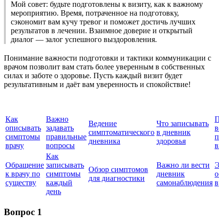
Мой совет: будьте подготовлены к визиту, как к важному
мероприятию. Время, потраченное на подготовку,
сэкономит вам кучу тревог и поможет достичь лучших
результатов в лечении. Взаимное доверие и открытый
диалог — залог успешного выздоровления.
Понимание важности подготовки и тактики коммуникации с
врачом позволит вам стать более уверенным в собственных
силах и заботе о здоровье. Пусть каждый визит будет
результативным и даёт вам уверенность и спокойствие!
Как
Важно
П
Ведение
Что записывать
описывать
задавать
в
симптоматического
в дневник
симптомы
правильные
п
дневника
здоровья
врачу
вопросы
в
Как
Обращение
записывать
Важно ли вести
Э
Обзор симптомов
к врачу по
симптомы
дневник
о
для диагностики
существу
каждый
самонаблюдения
в
день
Вопрос 1