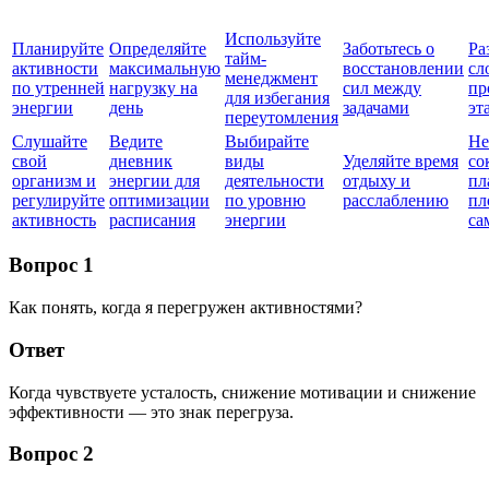
Используйте
Планируйте
Определяйте
Заботьтесь о
Ра
тайм-
активности
максимальную
восстановлении
сл
менеджмент
по утренней
нагрузку на
сил между
пр
для избегания
энергии
день
задачами
эт
переутомления
Слушайте
Ведите
Выбирайте
Не
свой
дневник
виды
Уделяйте время
со
организм и
энергии для
деятельности
отдыху и
пл
регулируйте
оптимизации
по уровню
расслаблению
пл
активность
расписания
энергии
са
Вопрос 1
Как понять, когда я перегружен активностями?
Ответ
Когда чувствуете усталость, снижение мотивации и снижение
эффективности — это знак перегруза.
Вопрос 2