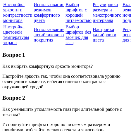
Настройка
Использование
Выбор
Регулировка
Вкл
яркости и
режимов
шрифтов с
размера и
реж
контрастности
комфортного
хорошей
межстрочного
ноч
монитора
цвета
читаемостью
интервала
под
Настройка
Выбор
Использование
Настройка
Рег
цветовой
шрифтов без
антибликового
калибровки
пер
температуры
засечек для
покрытия
цвета
для 
экрана
глаз
Вопрос 1
Как выбрать комфортную яркость монитора?
Настройте яркость так, чтобы она соответствовала уровню
освещения в комнате, избегая сильного контраста с
окружающей средой.
Вопрос 2
Как уменьшить утомляемость глаз при длительной работе с
текстом?
Используйте шрифты с хорошо читаемым размером и
шрифтами, избегайте мелкого текста и яркого фона.