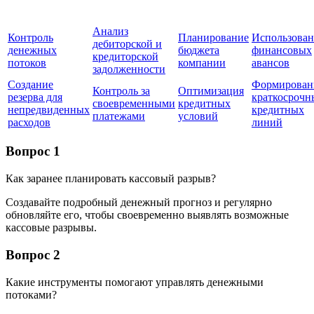
Анализ
Контроль
Планирование
Использован
дебиторской и
денежных
бюджета
финансовых
кредиторской
потоков
компании
авансов
задолженности
Создание
Формирован
Контроль за
Оптимизация
резерва для
краткосрочн
своевременными
кредитных
непредвиденных
кредитных
платежами
условий
расходов
линий
Вопрос 1
Как заранее планировать кассовый разрыв?
Создавайте подробный денежный прогноз и регулярно
обновляйте его, чтобы своевременно выявлять возможные
кассовые разрывы.
Вопрос 2
Какие инструменты помогают управлять денежными
потоками?