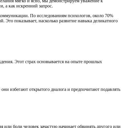
желания мягко и ясно, мы демонстрируем уважение к
и, а как искренний запрос.
коммуникации. По исследованиям психологов, около 70%
й. Это показывает, насколько развитие навыка деликатного
ждения. Этот страх основывается на опыте прошлых
е они избегают открытого диалога и предпочитают подавлять
 или боли человек зачастую начинает обвинять другого или