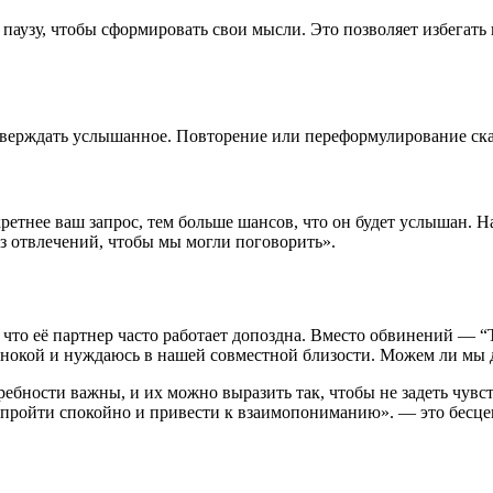
ю паузу, чтобы сформировать свои мысли. Это позволяет избега
верждать услышанное. Повторение или переформулирование сказ
тнее ваш запрос, тем больше шансов, что он будет услышан. Н
ез отвлечений, чтобы мы могли поговорить».
что её партнер часто работает допоздна. Вместо обвинений — “
инокой и нуждаюсь в нашей совместной близости. Можем ли мы 
ебности важны, и их можно выразить так, чтобы не задеть чувс
 пройти спокойно и привести к взаимопониманию». — это бесцен