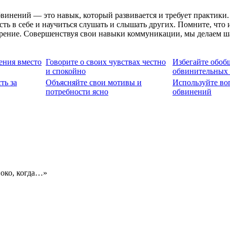
обвинений — это навык, который развивается и требует практик
ь в себе и научиться слушать и слышать других. Помните, что 
орение. Совершенствуя свои навыки коммуникации, мы делаем ш
ения вместо
Говорите о своих чувствах честно
Избегайте обоб
и спокойно
обвинительных 
ть за
Объясняйте свои мотивы и
Используйте во
потребности ясно
обвинений
ноко, когда…»