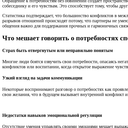
Обращение к потребностям без обвинений создает пространство
собеседнику и его чувствам. Это способствует тому, чтобы дру
Статистика подтверждает, что большинство конфликтов в меж
разрывов отношений происходят потому, что партнеры не умею
общения важно для поддержания прочных и гармоничных связ
Что мешает говорить о потребностях сп
Страх быть отвергнутым или неправильно понятым
Многие люди боятся озвучить свои потребности, опасаясь нег
конфликтов или воспитании, когда открытое выражение чувств
Узкий взгляд на задачи коммуникации
Некоторые воспринимают разговор о потребностях как проявле
свои желания, что в будущем вызывает внутренний конфликт и
Недостатки навыков эмоциональной регуляции
Отсутствие умения управлять своими эмоциями мешает выражат