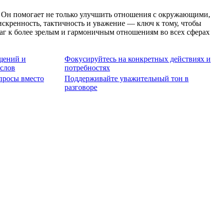
и. Он помогает не только улучшить отношения с окружающими,
искренность, тактичность и уважение — ключ к тому, чтобы
аг к более зрелым и гармоничным отношениям во всех сферах
щений и
Фокусируйтесь на конкретных действиях и
слов
потребностях
просы вместо
Поддерживайте уважительный тон в
разговоре