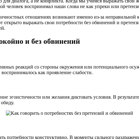
 для диалога, а не конфликта. Когда мы учимся выражать свои 
гой человек воспринимал наши слова не как упреки или претензи
личностных отношениях возникают именно из-за неправильной 
т открыто выражать свои потребности без обвинений и претензи
ей.
окойно и без обвинений
ативных реакций со стороны окружения или потенциального осу
 воспринималось как проявление слабости.
ние эгоистичности или желания диктовать условия. В результат
 обиду.
ь потребности конструктивно. В моменты сильного раздражения