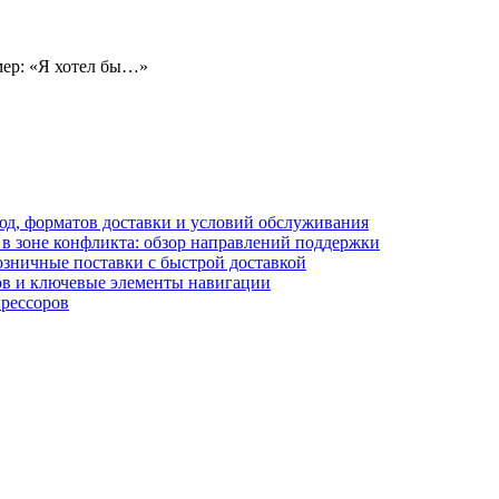
мер: «Я хотел бы…»
блюд, форматов доставки и условий обслуживания
в зоне конфликта: обзор направлений поддержки
озничные поставки с быстрой доставкой
лов и ключевые элементы навигации
прессоров