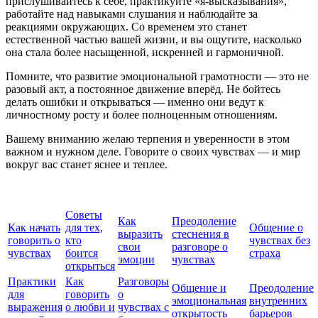
прислушивайтесь к себе, практикуйте «я-высказывания»,
работайте над навыками слушания и наблюдайте за
реакциями окружающих. Со временем это станет
естественной частью вашей жизни, и вы ощутите, насколько
она стала более насыщенной, искренней и гармоничной.
Помните, что развитие эмоциональной грамотности — это не
разовый акт, а постоянное движение вперёд. Не бойтесь
делать ошибки и открываться — именно они ведут к
личностному росту и более полноценным отношениям.
Вашему вниманию желаю терпения и уверенности в этом
важном и нужном деле. Говорите о своих чувствах — и мир
вокруг вас станет яснее и теплее.
Советы
Как
Преодоление
Как начать
для тех,
Общение о
выразить
стеснения в
говорить о
кто
чувствах без
свои
разговоре о
чувствах
боится
страха
эмоции
чувствах
открыться
Практики
Как
Разговоры
Общение и
Преодоление
для
говорить
о
эмоциональная
внутренних
выражения
о любви и
чувствах с
открытость
барьеров