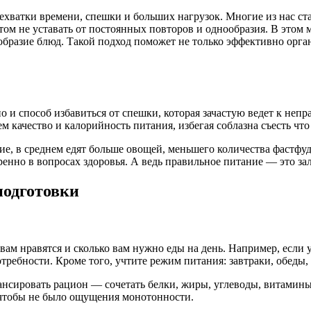
ехватки времени, спешки и больших нагрузок. Многие из нас с
ом не уставать от постоянных повторов и однообразия. В этом м
ообразие блюд. Такой подход поможет не только эффективно орган
о и способ избавиться от спешки, которая зачастую ведет к неп
м качество и калорийность питания, избегая соблазна съесть что
, в среднем едят больше овощей, меньшего количества фастфуда
еренно в вопросах здоровья. А ведь правильное питание — это з
подготовки
 вам нравятся и сколько вам нужно еды на день. Например, если
требности. Кроме того, учтите режим питания: завтраки, обеды
лансировать рацион — сочетать белки, жиры, углеводы, витамин
 чтобы не было ощущения монотонности.