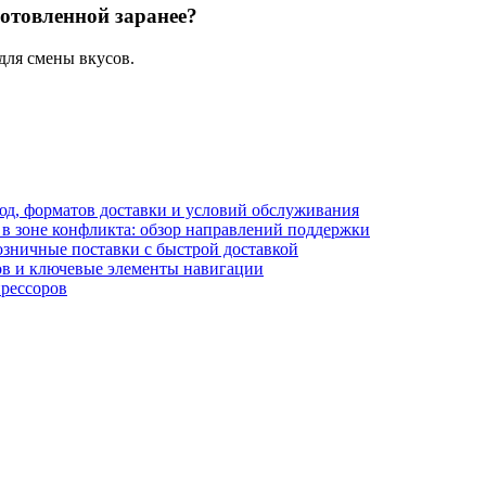
готовленной заранее?
для смены вкусов.
блюд, форматов доставки и условий обслуживания
в зоне конфликта: обзор направлений поддержки
озничные поставки с быстрой доставкой
лов и ключевые элементы навигации
прессоров