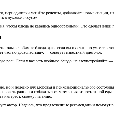
го, периодически меняйте рецепты, добавляйте новые специи, и
ь в духовке с соусом.
ния, чтобы блюда не казались однообразными. Это сделает ваш
а
сть только любимые блюда, даже если вы их отлично умеете гот
ет частью удовольствия», — советует известный диетолог.
ую роль. Если у вас есть любимое блюдо, не злоупотребляйте — р
но, но и полезно для здоровья и психоэмоционального состояния
ровать рацион и избавиться от утомления от постоянной еды. В
ть интерес к своему питанию.
етует автор. Надеюсь, что предложенные рекомендации помогут в