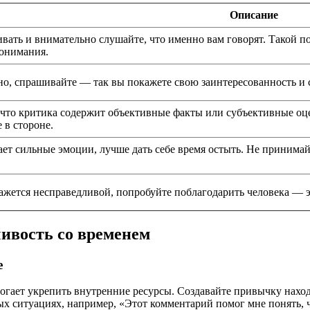
Описание
ивать и внимательно слушайте, что именно вам говорят. Такой п
понимания.
но, спрашивайте — так вы покажете свою заинтересованность и 
что критика содержит объективные факты или субъективные оцен
 в стороне.
ет сильные эмоции, лучше дать себе время остыть. Не принимай
ажется несправедливой, попробуйте поблагодарить человека — эт
ивость со временем
е
гает укрепить внутренние ресурсы. Создавайте привычку находи
х ситуациях, например, «Этот комментарий помог мне понять, ч