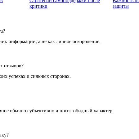
 в
Стратегии самоподдержки после
Важность п
критики
защиты
та?
ник информации, а не как личное оскорбление.
ых отзывов?
оих успехах и сильных сторонах.
ивное обычно субъективно и носит обидный характер.
нку?