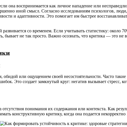
сли она воспринимается как личное нападение или несправедлив
вершенно иной смысл. Согласно исследованиям психологов, люд
ости и адаптивности. Это помогает им быстрее восстанавливат
й развивается со временем. Если учитывать статистику: около 
ь, бывает не так просто. Важно осознать, что критика — это не в
ики
я
, обидой или ощущением своей несостоятельности. Часто такие
ибок. Это создает замкнутый круг: негатив вызывает стресс, к
 отсутствия понимания их содержания или контекста. Как резу
имать конструктивную критику, когда она подается некорректно