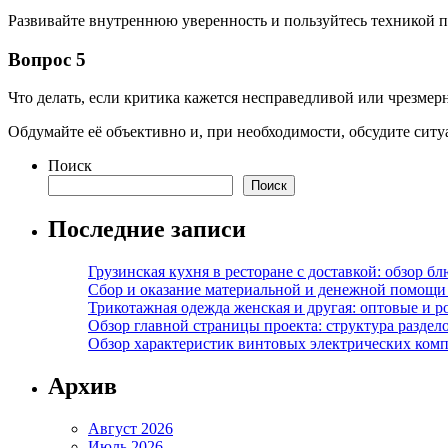
Развивайте внутреннюю уверенность и пользуйтесь техникой
Вопрос 5
Что делать, если критика кажется несправедливой или чрезмер
Обдумайте её объективно и, при необходимости, обсудите сит
Поиск
Поиск
Последние записи
Грузинская кухня в ресторане с доставкой: обзор 
Сбор и оказание материальной и денежной помощи 
Трикотажная одежда женская и другая: оптовые и р
Обзор главной страницы проекта: структура разде
Обзор характеристик винтовых электрических ком
Архив
Август 2026
Июль 2026