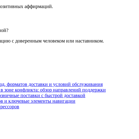
 позитивных аффирмаций.
ной?
уацию с доверенным человеком или наставником.
блюд, форматов доставки и условий обслуживания
в зоне конфликта: обзор направлений поддержки
озничные поставки с быстрой доставкой
лов и ключевые элементы навигации
прессоров