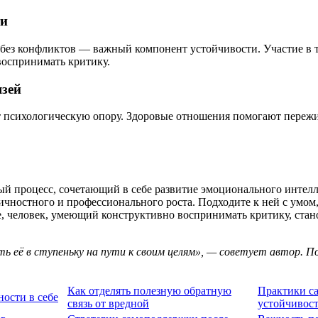
ти
я без конфликтов — важный компонент устойчивости. Участие в
 воспринимать критику.
язей
ет психологическую опору. Здоровые отношения помогают переж
й процесс, сочетающий в себе развитие эмоционального интел
ичностного и профессионального роста. Подходите к ней с умом,
е, человек, умеющий конструктивно воспринимать критику, стано
ь её в ступеньку на пути к своим целям», — советует автор. П
Как отделять полезную обратную
Практики с
ности в себе
связь от вредной
устойчивос