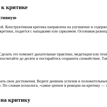
 к критике
уктивную
ой. Конструктивная критика направлена на улучшение и содерж
нкретики, подается с нападками или сарказмом. Осознавая разни
Сделать это поможет дыхательные практики, медитация или техн
о посчитайте до десяти и постарайтесь сохранить спокойствие. 
вать свои достижения. Ведите дневник успехов и положительных
е. По словам психолога, «самое ценное в реакции на критику —
 на критику