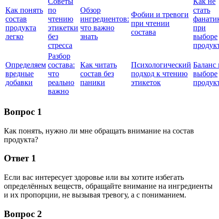
Советы
Как не
Как понять
по
Обзор
стать
Фобии и тревоги
состав
чтению
ингредиентов:
фанати
при чтении
продукта
этикетки
что важно
при
состава
легко
без
знать
выборе
стресса
продук
Разбор
Определяем
состава:
Как читать
Психологический
Баланс 
вредные
что
состав без
подход к чтению
выборе
добавки
реально
паники
этикеток
продук
важно
Вопрос 1
Как понять, нужно ли мне обращать внимание на состав
продукта?
Ответ 1
Если вас интересует здоровье или вы хотите избегать
определённых веществ, обращайте внимание на ингредиенты
и их пропорции, не вызывая тревогу, а с пониманием.
Вопрос 2