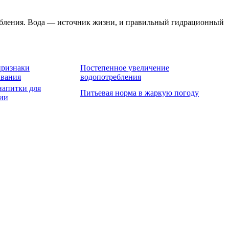
требления. Вода — источник жизни, и правильный гидрационный
признаки
Постепенное увеличение
ивания
водопотребления
апитки для
Питьевая норма в жаркую погоду
ии