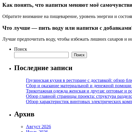
Как понять, что напитки меняют моё самочувств
Обратите внимание на пищеварение, уровень энергии и состоя
Что лучше — пить воду или напитки с добавками
Лучше предпочитать воду, чтобы избежать лишних сахаров и и
Поиск
Поиск
Последние записи
Грузинская кухня в ресторане с доставкой: обзор 
Сбор и оказание материальной и денежной помощи 
Трикотажная одежда женская и другая: оптовые и р
Обзор главной страницы проекта: структура разде
Обзор характеристик винтовых электрических ком
Архив
Август 2026
Июль 2026