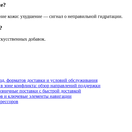
ие?
ние кожи: ухудшение — сигнал о неправильной гидратации.
?
скусственных добавок.
блюд, форматов доставки и условий обслуживания
в зоне конфликта: обзор направлений поддержки
озничные поставки с быстрой доставкой
лов и ключевые элементы навигации
прессоров