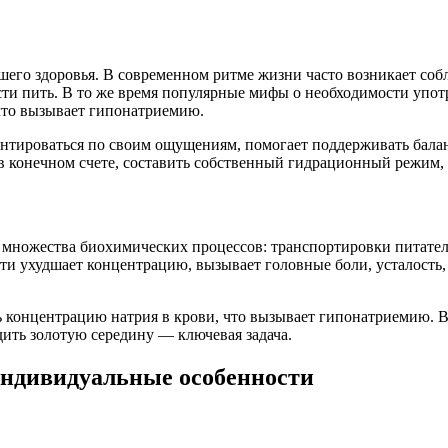
го здоровья. В современном ритме жизни часто возникает собл
ости пить. В то же время популярные мифы о необходимости упо
то вызывает гипонатриемию.
нтироваться по своим ощущениям, помогает поддерживать баланс 
 в конечном счете, составить собственный гидрационный режим,
я множества биохимических процессов: транспортировки питател
 ухудшает концентрацию, вызывает головные боли, усталость, з
 концентрацию натрия в крови, что вызывает гипонатриемию. В
ить золотую середину — ключевая задача.
ндивидуальные особенности