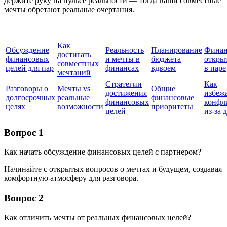
держите руку на пульсе реальности — тогда ваши совместные
мечты обретают реальные очертания.
Как
Обсуждение
Реальность
Планирование
Финан
достигать
финансовых
и мечты в
бюджета
откры
совместных
целей для пар
финансах
вдвоем
в паре
мечтаний
Стратегии
Как
Разговоры о
Мечты vs
Общие
достижения
избеж
долгосрочных
реальные
финансовые
финансовых
конфл
целях
возможности
приоритеты
целей
из-за 
Вопрос 1
Как начать обсуждение финансовых целей с партнером?
Начинайте с открытых вопросов о мечтах и будущем, создавая
комфортную атмосферу для разговора.
Вопрос 2
Как отличить мечты от реальных финансовых целей?