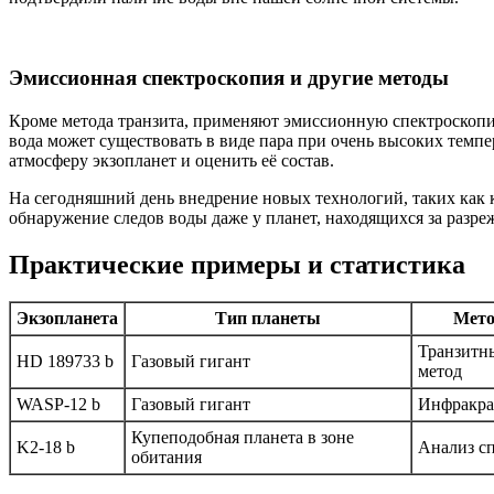
Эмиссионная спектроскопия и другие методы
Кроме метода транзита, применяют эмиссионную спектроскопи
вода может существовать в виде пара при очень высоких темпе
атмосферу экзопланет и оценить её состав.
На сегодняшний день внедрение новых технологий, таких как 
обнаружение следов воды даже у планет, находящихся за разр
Практические примеры и статистика
Экзопланета
Тип планеты
Мето
Транзитн
HD 189733 b
Газовый гигант
метод
WASP-12 b
Газовый гигант
Инфракра
Купеподобная планета в зоне
K2-18 b
Анализ сп
обитания