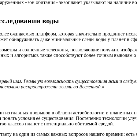
аруженных «зон обитания» экзопланет указывают на наличие вод
сследовании воды
лее ожидаемых платформ, которая значительно продвинет иссле
жет обнаруживать даже минимальные следы воды у планет в сфе
рометры и солнечные телескопы, позволяющие получать изобра
нных и алгоритмов также способствуют более точным выводам о
ервый шаг. Реальную возможность существования жизни следу
асколько распростро­жена жизнь во Вселенной.»
н из главных прорывов в области астробиологии и планетных н
и понять условия её существования. Постепенно технологии улу
тво классов планет с потенциально обитаемой средой.
ответу на один из самых важных вопросов нашего времени: есть