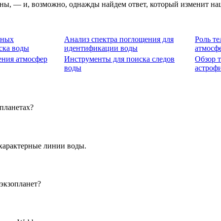
айны, — и, возможно, однажды найдем ответ, который изменит на
тных
Анализ спектра поглощения для
Роль те
ска воды
идентификации воды
атмосф
ния атмосфер
Инструменты для поиска следов
Обзор т
воды
астроф
планетах?
 характерные линии воды.
экзопланет?