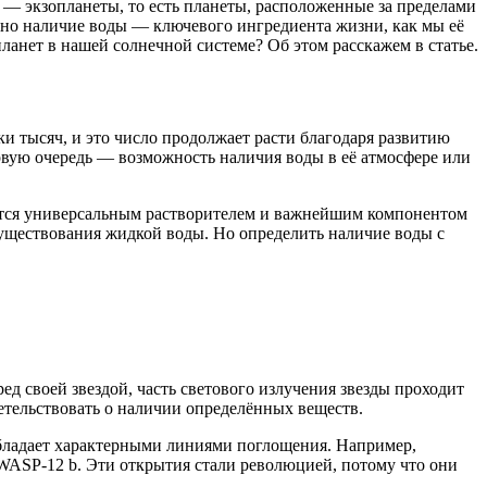
— экзопланеты, то есть планеты, расположенные за пределами
енно наличие воды — ключевого ингредиента жизни, как мы её
планет в нашей солнечной системе? Об этом расскажем в статье.
и тысяч, и это число продолжает расти благодаря развитию
ервую очередь — возможность наличия воды в её атмосфере или
ется универсальным растворителем и важнейшим компонентом
уществования жидкой воды. Но определить наличие воды с
д своей звездой, часть светового излучения звезды проходит
етельствовать о наличии определённых веществ.
обладает характерными линиями поглощения. Например,
 WASP-12 b. Эти открытия стали революцией, потому что они