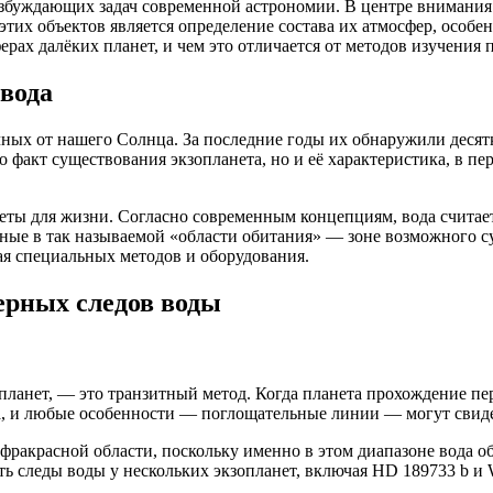
збуждающих задач современной астрономии. В центре внимания 
этих объектов является определение состава их атмосфер, особ
рах далёких планет, и чем это отличается от методов изучения 
 вода
ных от нашего Солнца. За последние годы их обнаружили десятк
о факт существования экзопланета, но и её характеристика, в п
еты для жизни. Согласно современным концепциям, вода счита
ные в так называемой «области обитания» — зоне возможного с
ая специальных методов и оборудования.
рных следов воды
ланет, — это транзитный метод. Когда планета прохождение пере
та, и любые особенности — поглощательные линии — могут свид
фракрасной области, поскольку именно в этом диапазоне вода 
ть следы воды у нескольких экзопланет, включая HD 189733 b и