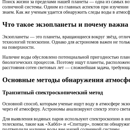
Поиск жизни за пределами нашей планеты — одна из самых во
солнечной системы. Одним из главных аспектов при изучении 
знаем. Как же ученым удается обнаружить следы воды в атмосфе
Что такое экзопланеты и почему важна
Экзопланеты — это планеты, вращающиеся вокруг звёзд, отлич
технологий телескопии. Однако для астрономов важен не тольк
на поверхности.
Наличие воды обусловлено потенциальной пригодностью план
биологических процессов. Поэтому ищут планеты, расположен
расстояния сотен световых лет — сложнейшая задача, требующ
Основные методы обнаружения атмосфе
Транзитный спектроскопический метод
Основной способ, которым ученые ищут воду в атмосфере экзоп
через её атмосферу. Астрономы анализируют спектр этого све
Для выявления водяных паров используют спектроскопию в ин
телескопы, такие как «Хаббл» и «Спитцер», помогли обнаружи
подтвердили наличие воды вне нашей солнечной системы.