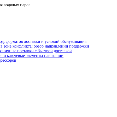
я водяных паров.
блюд, форматов доставки и условий обслуживания
в зоне конфликта: обзор направлений поддержки
озничные поставки с быстрой доставкой
лов и ключевые элементы навигации
прессоров