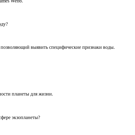
James Webb.
оду?
а, позволяющий выявить специфические признаки воды.
ости планеты для жизни.
сфере экзопланеты?