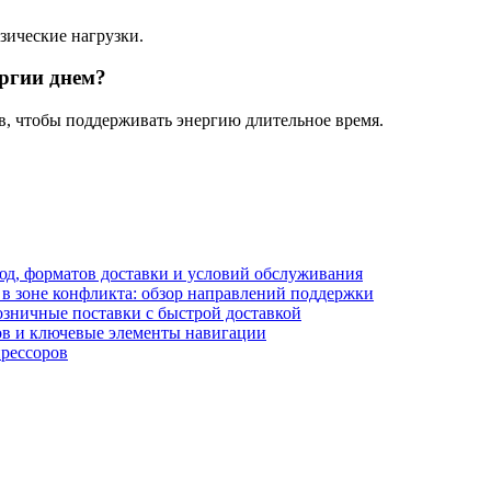
ические нагрузки.
ргии днем?
, чтобы поддерживать энергию длительное время.
блюд, форматов доставки и условий обслуживания
в зоне конфликта: обзор направлений поддержки
озничные поставки с быстрой доставкой
лов и ключевые элементы навигации
прессоров