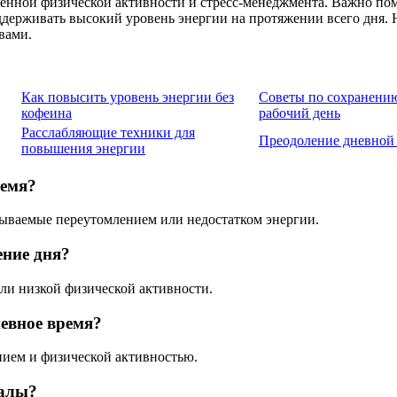
ренной физической активности и стресс-менеджмента. Важно пом
ддерживать высокий уровень энергии на протяжении всего дня. 
вами.
Как повысить уровень энергии без
Советы по сохранению
кофеина
рабочий день
Расслабляющие техники для
Преодоление дневной
повышения энергии
ремя?
зываемые переутомлением или недостатком энергии.
ение дня?
или низкой физической активности.
невное время?
ием и физической активностью.
валы?