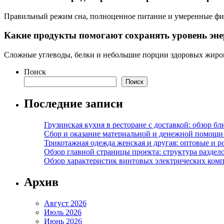
Правильный режим сна, полноценное питание и умеренные физ
Какие продукты помогают сохранять уровень эне
Сложные углеводы, белки и небольшие порции здоровых жиров
Поиск
Поиск
Последние записи
Грузинская кухня в ресторане с доставкой: обзор 
Сбор и оказание материальной и денежной помощи 
Трикотажная одежда женская и другая: оптовые и р
Обзор главной страницы проекта: структура разде
Обзор характеристик винтовых электрических ком
Архив
Август 2026
Июль 2026
Июнь 2026