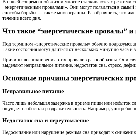
В нашей современной жизни многие сталкиваются с резкими сп
«энергетическими провалами». Они могут появляться в самый 
способы борьбы — также многогранны. Разобравшись, что име
течение всего дня.
Что такое “энергетические провалы” и
Под термином «энергетические провалы» обычно подразумева
Такие состояния могут длиться от нескольких минут до часа и
Причины возникновения этих провалов разнообразны. Они связ
выделяют неправильное питание, недостаток сна, стресс, дефи
Основные причины энергетических пр
Неправильное питание
Часто лишь небольшая задержка в приеме пищи или избыток слад
ощущает слабость и раздражительность. Например, употреблени
Недостаток сна и переутомление
Недосыпание или нарушение режима сна приводят к снижению ф