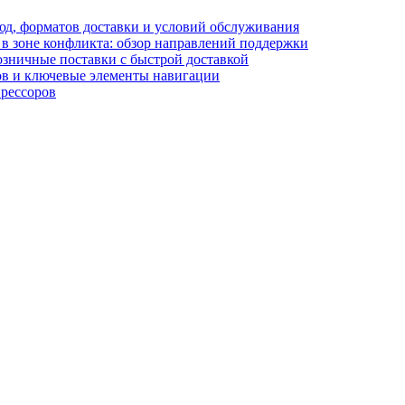
блюд, форматов доставки и условий обслуживания
в зоне конфликта: обзор направлений поддержки
озничные поставки с быстрой доставкой
лов и ключевые элементы навигации
прессоров