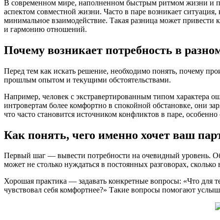
В современном мире, наполненном быстрым ритмом жизни и 
аспектом совместной жизни. Часто в паре возникает ситуация,
минимальное взаимодействие. Такая разница может привести к 
и гармонию отношений.
Почему возникает потребность в разно
Перед тем как искать решение, необходимо понять, почему пр
прошлым опытом и текущими обстоятельствами.
Например, человек с экстравертированным типом характера ощ
интровертам более комфортно в спокойной обстановке, они з
что часто становится источником конфликтов в паре, особенно 
Как понять, чего именно хочет ваш пар
Первый шаг — вывести потребности на очевидный уровень. Обс
может не столько нуждаться в постоянных разговорах, сколько
Хорошая практика — задавать конкретные вопросы: «Что для те
чувствовал себя комфортнее?» Такие вопросы помогают услышат