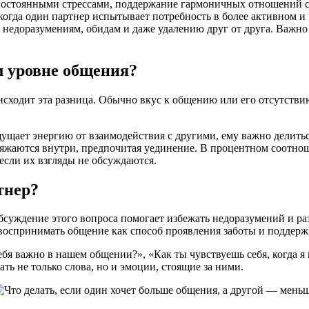
постоянными стрессами, поддержание гармоничных отношений 
 когда один партнер испытывает потребность в более активном 
недоразумениям, обидам и даже удалению друг от друга. Важно 
м уровне общения?
оисходит эта разница. Обычно вкус к общению или его отсутст
ущает энергию от взаимодействия с другими, ему важно делитьс
аряжаются внутри, предпочитая уединение. В процентном соотн
если их взгляды не обсуждаются.
тнер?
уждение этого вопроса помогает избежать недоразумений и разо
 воспринимать общение как способ проявления заботы и поддерж
бя важно в нашем общении?», «Как ты чувствуешь себя, когда я
ь не только слова, но и эмоции, стоящие за ними.