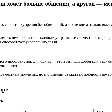
дин хочет больше общения, а другой — м
ть свою точку зрения без обвинений, а также внимательно высл
щаетесь немного, а по выходным устраиваете совместные меропр
я способствует укреплению связи.
ного пространства. Для одних — это время для хобби или уедин
ряженность.
совместных моментах, но и о умении уважать потребности другог
аре
ть