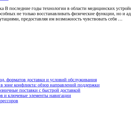
ка В последние годы технологии в области медицинских устрой
особных не только восстанавливать физические функции, но и 
путациями, предоставляя им возможность чувствовать себя …
блюд, форматов доставки и условий обслуживания
в зоне конфликта: обзор направлений поддержки
озничные поставки с быстрой доставкой
лов и ключевые элементы навигации
прессоров