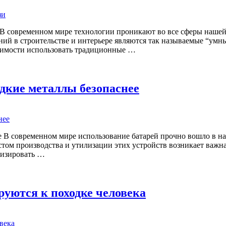
 В современном мире технологии проникают во все сферы нашей 
й в строительстве и интерьере являются так называемые “умн
одимости использовать традиционные …
едкие металлы безопаснее
нее В современном мире использование батарей прочно вошло в
стом производства и утилизации этих устройств возникает важна
мизировать …
уются к походке человека