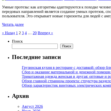
Умные протезы: как алгоритмы адаптируются к походке челове
передовых направлений является создание умных протезов, сп
пользователя. Это открывает новые горизонты для людей с ам
Читать далее
Пагинация
« Назад
1
2
3
4
…
20
Вперед »
записей
Поиск
Поиск
Последние записи
Грузинская кухня в ресторане с доставкой: обзор 
Сбор и оказание материальной и денежной помощи 
Трикотажная одежда женская и другая: оптовые и р
Обзор главной страницы проекта: структура разде
Обзор характеристик винтовых электрических ком
Архив
Август 2026
Июль 2026