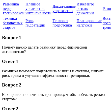
Разминка
Плавное
Избегайте
Дыхательные
перед
увеличение
резких
Разо
упражнения
тренировкой
интенсивности
движений
Техника
Восс
Роль
Тепловая
Планирование
безопасных
посл
гидратации
подготовка
нагрузки
стартов
трен
Вопрос 1
Почему важно делать разминку перед физической
активностью?
Ответ 1
Разминка помогает подготовить мышцы и суставы, снизить
риск травм и улучшить эффективность тренировки.
Вопрос 2
Как правильно начинать тренировку, чтобы избежать резких
стартов?
Ответ 2