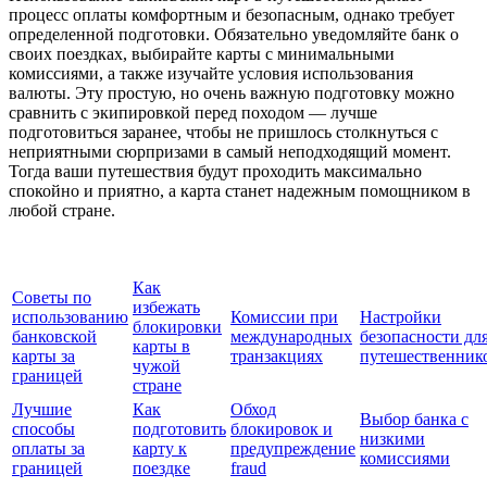
процесс оплаты комфортным и безопасным, однако требует
определенной подготовки. Обязательно уведомляйте банк о
своих поездках, выбирайте карты с минимальными
комиссиями, а также изучайте условия использования
валюты. Эту простую, но очень важную подготовку можно
сравнить с экипировкой перед походом — лучше
подготовиться заранее, чтобы не пришлось столкнуться с
неприятными сюрпризами в самый неподходящий момент.
Тогда ваши путешествия будут проходить максимально
спокойно и приятно, а карта станет надежным помощником в
любой стране.
Как
Советы по
избежать
использованию
Комиссии при
Настройки
блокировки
банковской
международных
безопасности дл
карты в
карты за
транзакциях
путешественник
чужой
границей
стране
Лучшие
Как
Обход
Выбор банка с
способы
подготовить
блокировок и
низкими
оплаты за
карту к
предупреждение
комиссиями
границей
поездке
fraud