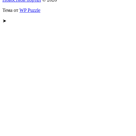
Тема от
WP Puzzle
➤