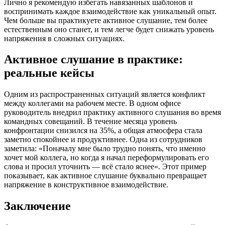
Лично я рекомендую избегать навязанных шаблонов и
воспринимать каждое взаимодействие как уникальный опыт.
Чем больше вы практикуете активное слушание, тем более
естественным оно станет, и тем легче будет снижать уровень
напряжения в сложных ситуациях.
Активное слушание в практике:
реальные кейсы
Одним из распространенных ситуаций является конфликт
между коллегами на рабочем месте. В одном офисе
руководитель внедрил практику активного слушания во время
командных совещаний. В течение месяца уровень
конфронтации снизился на 35%, а общая атмосфера стала
заметно спокойнее и продуктивнее. Одна из сотрудников
заметила: «Поначалу мне было трудно понять, что именно
хочет мой коллега, но когда я начал переформулировать его
слова и просил уточнить — всё стало яснее». Этот пример
показывает, как активное слушание буквально превращает
напряжение в конструктивное взаимодействие.
Заключение