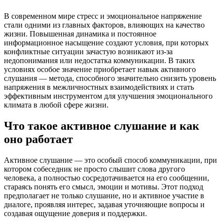
В современном мире стресс и эмоциональное напряжение
стали одними из главных факторов, влияющих на качество
жизни. Повышенная динамика и постоянное
информационное насыщение создают условия, при которых
конфликтные ситуации зачастую возникают из-за
недопонимания или недостатка коммуникации. В таких
условиях особое значение приобретает навык активного
слушания — метода, способного значительно снизить уровень
напряжения в межличностных взаимодействиях и стать
эффективным инструментом для улучшения эмоционального
климата в любой сфере жизни.
Что такое активное слушание и как
оно работает
Активное слушание — это особый способ коммуникации, при
котором собеседник не просто слышит слова другого
человека, а полностью сосредотачивается на его сообщении,
стараясь понять его смысл, эмоции и мотивы. Этот подход
предполагает не только слушание, но и активное участие в
диалоге, проявляя интерес, задавая уточняющие вопросы и
создавая ощущение доверия и поддержки.